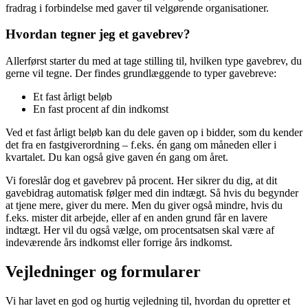
fradrag i forbindelse med gaver til velgørende organisationer.
Hvordan tegner jeg et gavebrev?
Allerførst starter du med at tage stilling til, hvilken type gavebrev, du
gerne vil tegne. Der findes grundlæggende to typer gavebreve:
Et fast årligt beløb
En fast procent af din indkomst
Ved et fast årligt beløb kan du dele gaven op i bidder, som du kender
det fra en fastgiverordning – f.eks. én gang om måneden eller i
kvartalet. Du kan også give gaven én gang om året.
Vi foreslår dog et gavebrev på procent. Her sikrer du dig, at dit
gavebidrag automatisk følger med din indtægt. Så hvis du begynder
at tjene mere, giver du mere. Men du giver også mindre, hvis du
f.eks. mister dit arbejde, eller af en anden grund får en lavere
indtægt. Her vil du også vælge, om procentsatsen skal være af
indeværende års indkomst eller forrige års indkomst.
Vejledninger og formularer
Vi har lavet en god og hurtig vejledning til, hvordan du opretter et