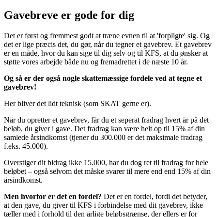
Gavebreve er gode for dig
Det er først og fremmest godt at træne evnen til at 'forpligte' sig. Og
det er lige præcis det, du gør, når du tegner et gavebrev. Et gavebrev
er en måde, hvor du kan sige til dig selv og til KFS, at du ønsker at
støtte vores arbejde både nu og fremadrettet i de næste 10 år.
Og så er der også nogle skattemæssige fordele ved at tegne et
gavebrev!
Her bliver det lidt teknisk (som SKAT gerne er).
Når du opretter et gavebrev, får du et seperat fradrag hvert år på det
beløb, du giver i gave. Det fradrag kan være helt op til 15% af din
samlede årsindkomst (tjener du 300.000 er det maksimale fradrag
f.eks. 45.000).
Overstiger dit bidrag ikke 15.000, har du dog ret til fradrag for hele
beløbet – også selvom det måske svarer til mere end end 15% af din
årsindkomst.
Men hvorfor er det en fordel?
Det er en fordel, fordi det betyder,
at den gave, du giver til KFS i forbindelse med dit gavebrev, ikke
tæller med i forhold til den årlige beløbsgrænse, der ellers er for