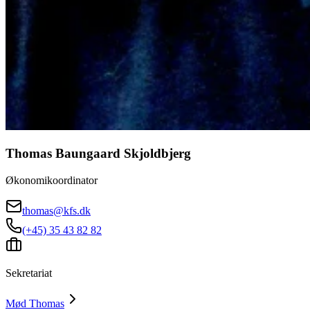
Thomas Baungaard Skjoldbjerg
Økonomikoordinator
thomas@kfs.dk
(+45) 35 43 82 82
Sekretariat
Mød
Thomas