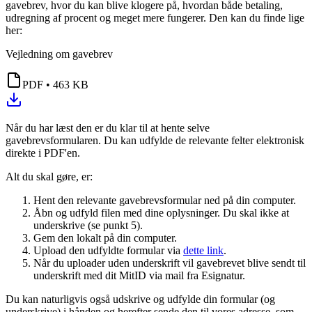
gavebrev, hvor du kan blive klogere på, hvordan både betaling,
udregning af procent og meget mere fungerer. Den kan du finde lige
her:
Vejledning om gavebrev
PDF
•
463 KB
Når du har læst den er du klar til at hente selve
gavebrevsformularen. Du kan udfylde de relevante felter elektronisk
direkte i PDF'en.
Alt du skal gøre, er:
Hent den relevante gavebrevsformular ned på din computer.
Åbn og udfyld filen med dine oplysninger. Du skal ikke at
underskrive (se punkt 5).
Gem den lokalt på din computer.
Upload den udfyldte formular via
dette link
.
Når du uploader uden underskrift vil gavebrevet blive sendt til
underskrift med dit MitID via mail fra Esignatur.
Du kan naturligvis også udskrive og udfylde din formular (og
underskrive) i hånden og herefter sende den til vores adresse, som