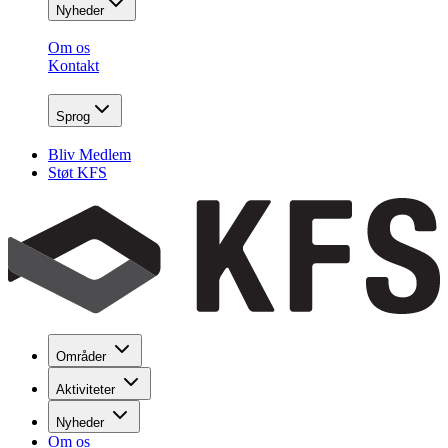
Nyheder
Om os
Kontakt
Sprog
Bliv Medlem
Støt KFS
Områder
Aktiviteter
Nyheder
Om os