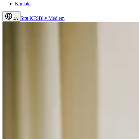
Kontakt
Støt KFS
Bliv Medlem
DA