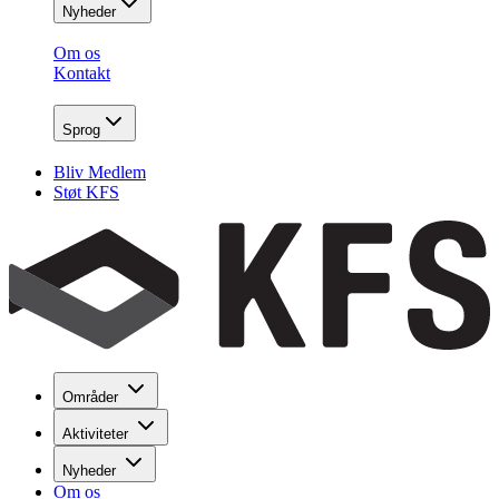
Nyheder
Om os
Kontakt
Sprog
Bliv Medlem
Støt KFS
Områder
Aktiviteter
Nyheder
Om os