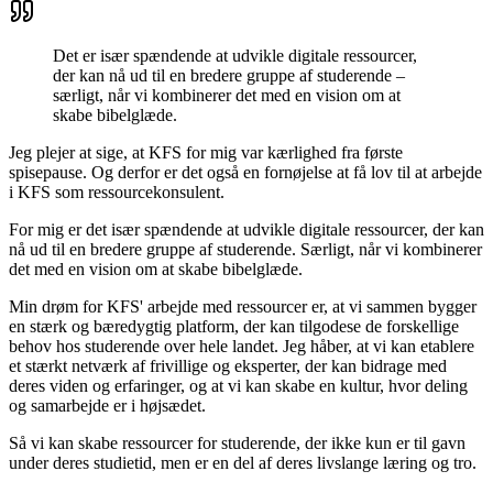
Det er især spændende at udvikle digitale ressourcer,
der kan nå ud til en bredere gruppe af studerende –
særligt, når vi kombinerer det med en vision om at
skabe bibelglæde.
Jeg plejer at sige, at KFS for mig var kærlighed fra første
spisepause. Og derfor er det også en fornøjelse at få lov til at arbejde
i KFS som ressourcekonsulent.
For mig er det især spændende at udvikle digitale ressourcer, der kan
nå ud til en bredere gruppe af studerende. Særligt, når vi kombinerer
det med en vision om at skabe bibelglæde.
Min drøm for KFS' arbejde med ressourcer er, at vi sammen bygger
en stærk og bæredygtig platform, der kan tilgodese de forskellige
behov hos studerende over hele landet. Jeg håber, at vi kan etablere
et stærkt netværk af frivillige og eksperter, der kan bidrage med
deres viden og erfaringer, og at vi kan skabe en kultur, hvor deling
og samarbejde er i højsædet.
Så vi kan skabe ressourcer for studerende, der ikke kun er til gavn
under deres studietid, men er en del af deres livslange læring og tro.