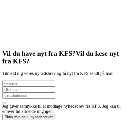
Konsulent tilknyttet studenterarbejdet i Etiopien
Jakob
Generalsekretær
Julie
Konsulent for gymnasie- og studenterarbejdet i Fyn og Sydjylland.
Pt. på barsel
Vil du have nyt fra KFS?
Vil du læse nyt
fra KFS?
Tilmeld dig vores nyhedsbrev og få nyt fra KFS sendt på mail.
Jeg giver samtykke til at modtage nyhedsbrev fra KFS. Jeg kan til
enhver tid afmelde mig igen.
Skriv mig op til nyhedsbrevet